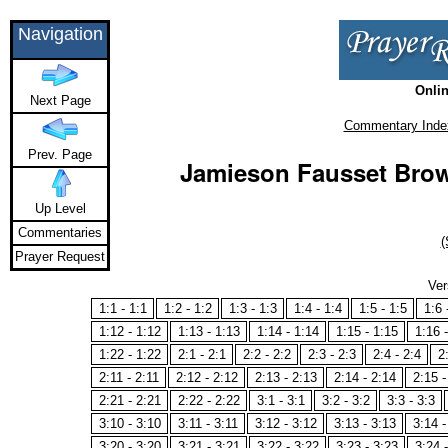
Navigation
Onlin
Next Page
Commentary Inde
Prev. Page
Jamieson Fausset Bro
Up Level
Commentaries
(
Prayer Request
Ver
1:1 - 1:1
1:2 - 1:2
1:3 - 1:3
1:4 - 1:4
1:5 - 1:5
1:6 
1:12 - 1:12
1:13 - 1:13
1:14 - 1:14
1:15 - 1:15
1:16 
1:22 - 1:22
2:1 - 2:1
2:2 - 2:2
2:3 - 2:3
2:4 - 2:4
2
2:11 - 2:11
2:12 - 2:12
2:13 - 2:13
2:14 - 2:14
2:15 -
2:21 - 2:21
2:22 - 2:22
3:1 - 3:1
3:2 - 3:2
3:3 - 3:3
3:10 - 3:10
3:11 - 3:11
3:12 - 3:12
3:13 - 3:13
3:14 -
3:20 - 3:20
3:21 - 3:21
3:22 - 3:22
3:23 - 3:23
3:24 